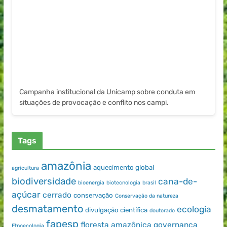
Campanha institucional da Unicamp sobre conduta em
situações de provocação e conflito nos campi.
Tags
amazônia
aquecimento global
agricultura
biodiversidade
cana-de-
bioenergia
biotecnologia
brasil
açúcar
cerrado
conservação
Conservação da natureza
desmatamento
ecologia
divulgação científica
doutorado
fapesp
floresta amazônica
governança
Etnoecologia