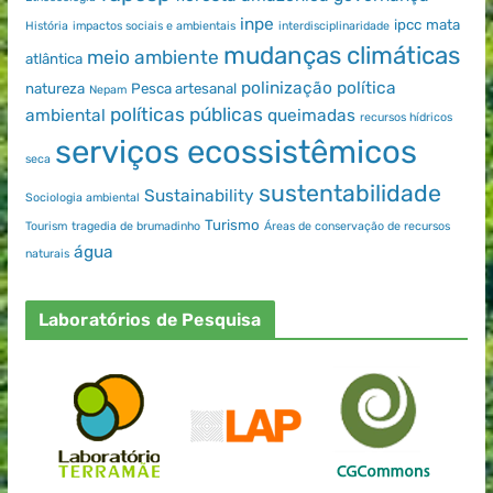
inpe
ipcc
mata
História
impactos sociais e ambientais
interdisciplinaridade
mudanças climáticas
meio ambiente
atlântica
polinização
política
natureza
Pesca artesanal
Nepam
políticas públicas
ambiental
queimadas
recursos hídricos
serviços ecossistêmicos
seca
sustentabilidade
Sustainability
Sociologia ambiental
Turismo
Tourism
tragedia de brumadinho
Áreas de conservação de recursos
água
naturais
Laboratórios de Pesquisa