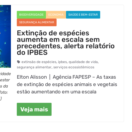
BIODIVERSIDADE
ECONOMIA
SAÚDE E BEM-ESTAR
SEGURANÇA ALIMENTAR
Extinção de espécies
aumenta em escala sem
precedentes, alerta relatório
do IPBES
extinsão de espécies
,
ipbes
,
qualidade de vida
,
segurança alimentar
,
serviços ecossistêmicos
vidade
Elton Alisson | Agência FAPESP – As taxas
estar
de extinção de espécies animais e vegetais
s da
estão aumentando em uma escala
foto:
)
Veja mais