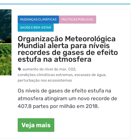
MUDANÇAS CLIMÁTICAS
POLÍTICAS PÚBLICAS
SAÚDE E BEM-ESTAR
Organização Meteorológica
Mundial alerta para níveis
recordes de gases de efeito
estufa na atmosfera
aumento do nível do mar
,
CO2
,
condições climáticas extremas
,
escassez de água
,
perturbação nos ecossistemas
Os níveis de gases de efeito estufa na
atmosfera atingiram um novo recorde de
407,8 partes por milhão em 2018.
Veja mais