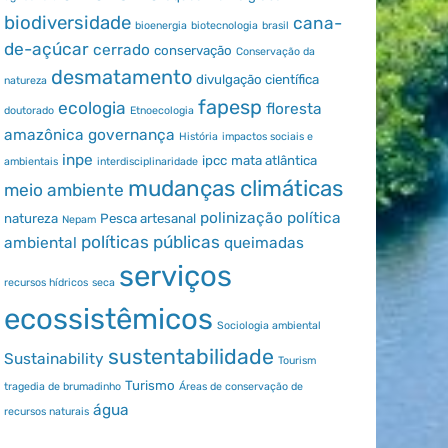
biodiversidade
cana-
bioenergia
biotecnologia
brasil
de-açúcar
cerrado
conservação
Conservação da
desmatamento
divulgação científica
natureza
fapesp
ecologia
floresta
doutorado
Etnoecologia
amazônica
governança
História
impactos sociais e
inpe
ipcc
mata atlântica
ambientais
interdisciplinaridade
mudanças climáticas
meio ambiente
polinização
política
natureza
Pesca artesanal
Nepam
políticas públicas
ambiental
queimadas
serviços
recursos hídricos
seca
ecossistêmicos
Sociologia ambiental
sustentabilidade
Sustainability
Tourism
Turismo
tragedia de brumadinho
Áreas de conservação de
água
recursos naturais