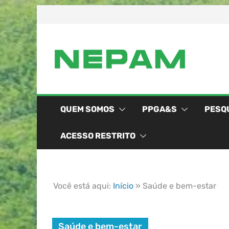
QUEM SOMOS
PPGA&S
PESQ
ACESSO RESTRITO
Você está aqui:
Início
»
Saúde e bem-estar
Saúde e bem-estar