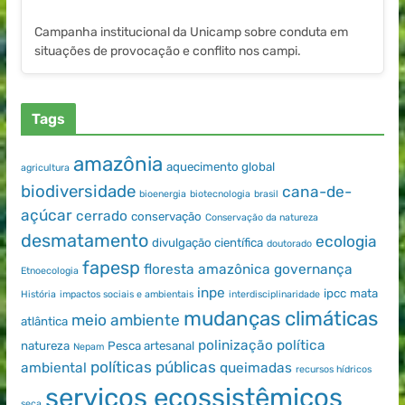
Campanha institucional da Unicamp sobre conduta em
situações de provocação e conflito nos campi.
Tags
amazônia
aquecimento global
agricultura
biodiversidade
cana-de-
bioenergia
biotecnologia
brasil
açúcar
cerrado
conservação
Conservação da natureza
desmatamento
ecologia
divulgação científica
doutorado
fapesp
floresta amazônica
governança
Etnoecologia
inpe
ipcc
mata
História
impactos sociais e ambientais
interdisciplinaridade
mudanças climáticas
meio ambiente
atlântica
polinização
política
natureza
Pesca artesanal
Nepam
políticas públicas
ambiental
queimadas
recursos hídricos
serviços ecossistêmicos
seca