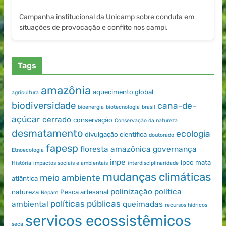
Campanha institucional da Unicamp sobre conduta em
situações de provocação e conflito nos campi.
Tags
amazônia
aquecimento global
agricultura
biodiversidade
cana-de-
bioenergia
biotecnologia
brasil
açúcar
cerrado
conservação
Conservação da natureza
desmatamento
ecologia
divulgação científica
doutorado
fapesp
floresta amazônica
governança
Etnoecologia
inpe
ipcc
mata
História
impactos sociais e ambientais
interdisciplinaridade
mudanças climáticas
meio ambiente
atlântica
polinização
política
natureza
Pesca artesanal
Nepam
políticas públicas
ambiental
queimadas
recursos hídricos
serviços ecossistêmicos
seca