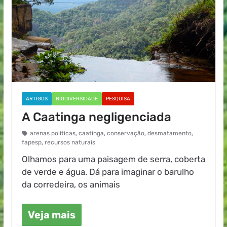
ARTIGOS
BIODIVERSIDADE
PESQUISA
A Caatinga negligenciada
arenas políticas
,
caatinga
,
conservação
,
desmatamento
,
fapesp
,
recursos naturais
Olhamos para uma paisagem de serra, coberta
de verde e água. Dá para imaginar o barulho
da corredeira, os animais
Veja mais