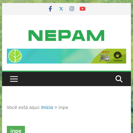
Você está aqui:
Início
»
inpe
inpe