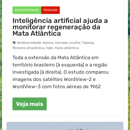
BIODIVERSIDADE
PESQUISA
Inteligência artificial ajuda a
monitorar regeneração da
Mata Atlântica
biodiversidade
,
bioma
,
cerrado
,
ecofor
,
fapesp
,
floresta amazônica
,
inpe
,
mata atlântica
Toda a extensão da Mata Atlântica em
território brasileiro (à esquerda) e a região
investigada (à direita). O estudo comparou
imagens dos satélites WordView-2 e
WordView-3 com fotos aéreas de 1962
Veja mais