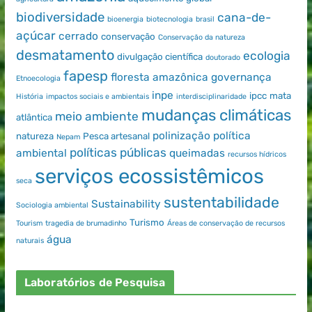
biodiversidade
cana-de-
bioenergia
biotecnologia
brasil
açúcar
cerrado
conservação
Conservação da natureza
desmatamento
ecologia
divulgação científica
doutorado
fapesp
floresta amazônica
governança
Etnoecologia
inpe
ipcc
mata
História
impactos sociais e ambientais
interdisciplinaridade
mudanças climáticas
meio ambiente
atlântica
polinização
política
natureza
Pesca artesanal
Nepam
políticas públicas
ambiental
queimadas
recursos hídricos
serviços ecossistêmicos
seca
sustentabilidade
Sustainability
Sociologia ambiental
Turismo
Tourism
tragedia de brumadinho
Áreas de conservação de recursos
água
naturais
Laboratórios de Pesquisa