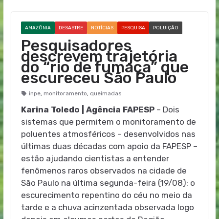
AMAZÔNIA
DESASTRE
NOTÍCIAS
PESQUISA
POLUIÇÃO
Pesquisadores
descrevem trajetória
do “rio de fumaça” que
escureceu São Paulo
inpe
,
monitoramento
,
queimadas
Karina Toledo | Agência FAPESP
– Dois
sistemas que permitem o monitoramento de
poluentes atmosféricos – desenvolvidos nas
últimas duas décadas com apoio da FAPESP –
estão ajudando cientistas a entender
fenômenos raros observados na cidade de
São Paulo na última segunda-feira (19/08): o
escurecimento repentino do céu no meio da
tarde e a chuva acinzentada observada logo