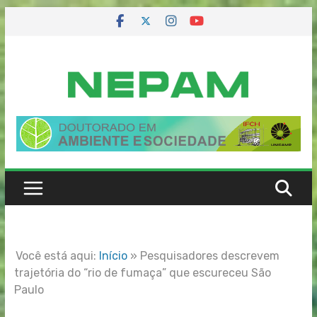
Skip
to
content
Você está aqui:
Início
»
Pesquisadores descrevem
trajetória do “rio de fumaça” que escureceu São
Paulo