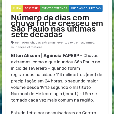
CLIMA
DESASTRE
EVENTOS EXTREMOS
MUDANÇAS CLIMÁTICAS
Número de dias com
chuva forte cresceu em
São Paulo nas últimas
sete décadas
cemaden
,
chuvas extremas
,
eventos extremos
,
inmet
,
mudanças climáticas
Elton Alisson | Agência FAPESP
– Chuvas
extremas, como a que inundou São Paulo no
início de fevereiro – quando foram
registrados na cidade 114 milímetros (mm) de
precipitação em 24 horas, o segundo maior
volume desde 1943 segundo o Instituto
Nacional de Meteorologia (Inmet) – têm se
tornado cada vez mais comum na região.
Estudo feito por pesquisadores do Centro