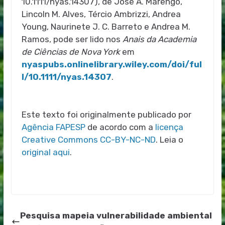
10.1111/nyas.14307), de José A. Marengo,
Lincoln M. Alves, Tércio Ambrizzi, Andrea
Young, Naurinete J. C. Barreto e Andrea M.
Ramos, pode ser lido nos
Anais da Academia
de Ciências de Nova York
em
nyaspubs.onlinelibrary.wiley.com/doi/ful
l/10.1111/nyas.14307
.
Este texto foi originalmente publicado por
Agência FAPESP
de acordo com a
licença
Creative Commons CC-BY-NC-ND
. Leia o
original aqui
.
Pesquisa mapeia vulnerabilidade ambiental