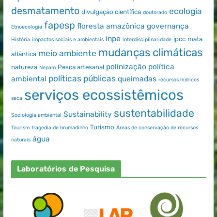
desmatamento
ecologia
divulgação científica
doutorado
fapesp
floresta amazônica
governança
Etnoecologia
inpe
ipcc
mata
História
impactos sociais e ambientais
interdisciplinaridade
mudanças climáticas
meio ambiente
atlântica
polinização
política
natureza
Pesca artesanal
Nepam
políticas públicas
ambiental
queimadas
recursos hídricos
serviços ecossistêmicos
seca
sustentabilidade
Sustainability
Sociologia ambiental
Turismo
Tourism
tragedia de brumadinho
Áreas de conservação de recursos
água
naturais
Laboratórios de Pesquisa