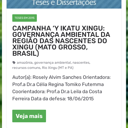
TESES EM 2015
CAMPANHA ‘Y IKATU XINGU:
GOVERNANÇA AMBIENTAL DA
REGIÃO DAS NASCENTES DO
XINGU (MATO GROSSO,
BRASIL)
amazônia
,
governança ambiental
,
nascentes
,
recursos comuns
,
Rio Xingu (MT e PA)
Autor(a): Rosely Alvim Sanches Orientadora:
Prof.a Dr.a Célia Regina Tomiko Futemma
Coorientadora: Prof.a Dr.a Leila da Costa
Ferreira Data da defesa: 18/06/2015
Veja mais