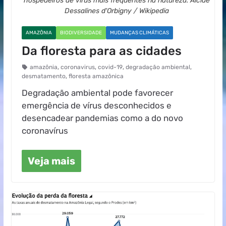
hospedeiros de vírus mais frequentes na natureza. Alcide
Dessalines d'Orbigny / Wikipedia
AMAZÔNIA
BIODIVERSIDADE
MUDANÇAS CLIMÁTICAS
Da floresta para as cidades
amazônia
,
coronavirus
,
covid-19
,
degradação ambiental
,
desmatamento
,
floresta amazônica
Degradação ambiental pode favorecer
emergência de vírus desconhecidos e
desencadear pandemias como a do novo
coronavírus
Veja mais