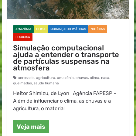
AMAZÔNIA
CLIMA
MUDANÇAS CLIMÁTICAS
NOTÍCIAS
PESQUISA
Simulação computacional
ajuda a entender o transporte
de partículas suspensas na
atmosfera
aerossois
,
agricultura
,
amazônia
,
chuvas
,
clima
,
nasa
,
queimadas
,
saúde humana
Heitor Shimizu, de Lyon | Agência FAPESP –
Além de influenciar o clima, as chuvas e a
agricultura, o material
Veja mais