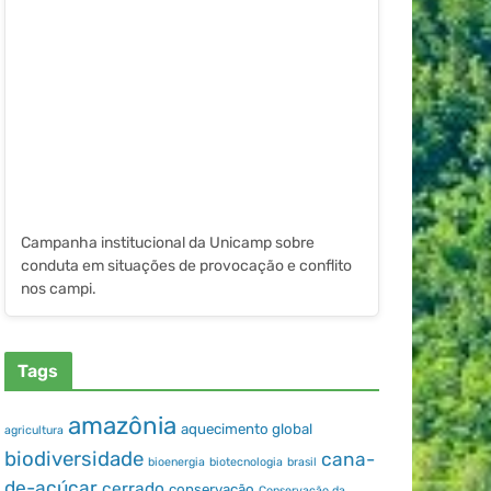
Campanha institucional da Unicamp sobre
conduta em situações de provocação e conflito
nos campi.
Tags
amazônia
aquecimento global
agricultura
biodiversidade
cana-
bioenergia
biotecnologia
brasil
de-açúcar
cerrado
conservação
Conservação da