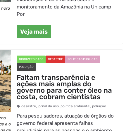
monitoramento da Amazônia na Unicamp
e hora
Por
Veja mais
BIODIVERSIDADE
DESASTRE
POLÍTICAS PÚBLICAS
POLUIÇÃO
Faltam transparência e
ações mais amplas do
governo para conter óleo na
costa, cobram cientistas
desastre
,
jornal da usp
,
política ambiental
,
poluição
Para pesquisadores, atuação de órgãos do
rno
governo federal apresenta falhas
as e o
prejudiciais para as pessoas e o ambiente
has de