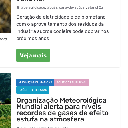
bioeletricidade
,
biogás
,
cana-de-açúcar
,
etanol 2g
Geração de eletricidade e de biometano
com o aproveitamento dos resíduos da
indústria sucroalcooleira pode dobrar nos
próximos anos
para
Veja mais
MUDANÇAS CLIMÁTICAS
POLÍTICAS PÚBLICAS
SAÚDE E BEM-ESTAR
Organização Meteorológica
Mundial alerta para níveis
recordes de gases de efeito
estufa na atmosfera