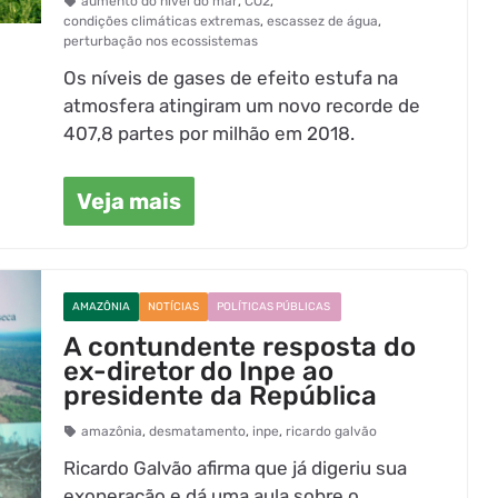
aumento do nível do mar
,
CO2
,
condições climáticas extremas
,
escassez de água
,
perturbação nos ecossistemas
Os níveis de gases de efeito estufa na
atmosfera atingiram um novo recorde de
407,8 partes por milhão em 2018.
Veja mais
AMAZÔNIA
NOTÍCIAS
POLÍTICAS PÚBLICAS
A contundente resposta do
ex-diretor do Inpe ao
presidente da República
amazônia
,
desmatamento
,
inpe
,
ricardo galvão
Ricardo Galvão afirma que já digeriu sua
exoneração e dá uma aula sobre o