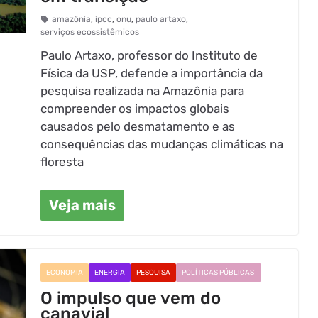
amazônia
,
ipcc
,
onu
,
paulo artaxo
,
serviços ecossistêmicos
Paulo Artaxo, professor do Instituto de
Física da USP, defende a importância da
pesquisa realizada na Amazônia para
compreender os impactos globais
causados pelo desmatamento e as
consequências das mudanças climáticas na
floresta
Veja mais
ECONOMIA
ENERGIA
PESQUISA
POLÍTICAS PÚBLICAS
O impulso que vem do
canavial