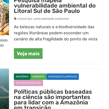
Pesquisa mapeia
vulnerabilidade ambiental do
Litoral Sul de São Paulo
Litoral Sul
,
vulnerabilidade ambiental
As belezas naturais e a biodiversidade das
regiões litorâneas podem esconder um
cenário de alta fragilidade do ponto de vista
idade.
ção
Veja mais
AMAZÔNIA
AMBIENTE
MUDANÇAS CLIMÁTICAS
POLÍTICAS PÚBLICAS
Políticas públicas baseadas
na ciência são importantes
para lidar com a Amazônia
em transição