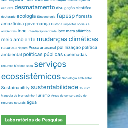
desmatamento
divulgação científica
natureza
fapesp
ecologia
floresta
doutorado
Etnoecologia
amazônica
governança
História
impactos sociais e
inpe
ipcc
mata atlântica
ambientais
interdisciplinaridade
mudanças climáticas
meio ambiente
polinização
política
natureza
Pesca artesanal
Nepam
políticas públicas
ambiental
queimadas
serviços
recursos hídricos
seca
ecossistêmicos
Sociologia ambiental
sustentabilidade
Sustainability
Tourism
Turismo
tragedia de brumadinho
Áreas de conservação de
água
recursos naturais
Laboratórios de Pesquisa