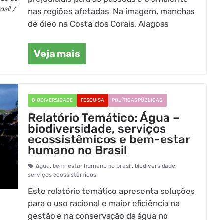
asil /
nas regiões afetadas. Na imagem, manchas
de óleo na Costa dos Corais, Alagoas
Veja mais
BIODIVERSIDADE
PESQUISA
POLÍTICAS PÚBLICAS
Relatório Temático: Água –
biodiversidade, serviços
ecossistêmicos e bem-estar
humano no Brasil
água
,
bem-estar humano no brasil
,
biodiversidade
,
serviços ecossistêmicos
Este relatório temático apresenta soluções
para o uso racional e maior eficiência na
gestão e na conservação da água no