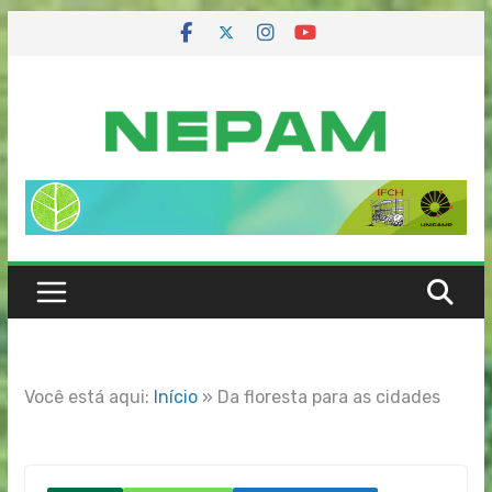
Skip
to
content
Você está aqui:
Início
»
Da floresta para as cidades