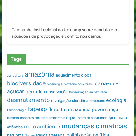
Campanha institucional da Unicamp sobre conduta em
situações de provocação e conflito nos campi.
Tags
amazônia
aquecimento global
agricultura
biodiversidade
cana-de-
bioenergia
biotecnologia
brasil
açúcar
cerrado
conservação
Conservação da natureza
desmatamento
ecologia
divulgação científica
doutorado
fapesp
floresta amazônica
governança
Etnoecologia
inpe
ipcc
mata
História
impactos sociais e ambientais
interdisciplinaridade
mudanças climáticas
meio ambiente
atlântica
polinização
política
natureza
Pesca artesanal
Nepam