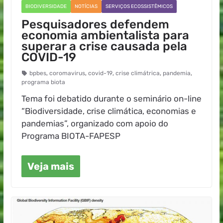
BIODIVERSIDADE
NOTÍCIAS
SERVIÇOS ECOSSISTÊMICOS
Pesquisadores defendem
economia ambientalista para
superar a crise causada pela
COVID-19
bpbes
,
coromavirus
,
covid-19
,
crise climátrica
,
pandemia
,
programa biota
Tema foi debatido durante o seminário on-line
“Biodiversidade, crise climática, economias e
pandemias”, organizado com apoio do
Programa BIOTA-FAPESP
Veja mais