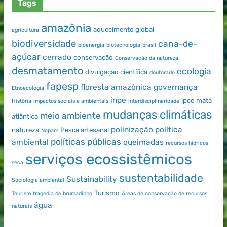
Tags
amazônia
aquecimento global
agricultura
biodiversidade
cana-de-
bioenergia
biotecnologia
brasil
açúcar
cerrado
conservação
Conservação da natureza
desmatamento
ecologia
divulgação científica
doutorado
fapesp
floresta amazônica
governança
Etnoecologia
inpe
ipcc
mata
História
impactos sociais e ambientais
interdisciplinaridade
mudanças climáticas
meio ambiente
atlântica
polinização
política
natureza
Pesca artesanal
Nepam
políticas públicas
ambiental
queimadas
recursos hídricos
serviços ecossistêmicos
seca
sustentabilidade
Sustainability
Sociologia ambiental
Turismo
Tourism
tragedia de brumadinho
Áreas de conservação de recursos
água
naturais