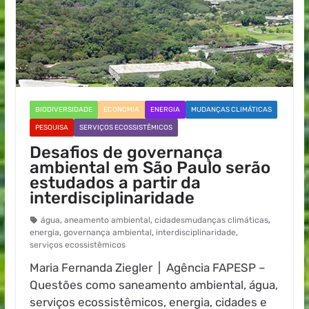
BIODIVERSIDADE
ECONOMIA
ENERGIA
MUDANÇAS CLIMÁTICAS
PESQUISA
SERVIÇOS ECOSSISTÊMICOS
Desafios de governança
ambiental em São Paulo serão
estudados a partir da
interdisciplinaridade
água
,
aneamento ambiental
,
cidadesmudanças climáticas
,
energia
,
governança ambiental
,
interdisciplinaridade
,
serviços ecossistêmicos
Maria Fernanda Ziegler | Agência FAPESP –
Questões como saneamento ambiental, água,
serviços ecossistêmicos, energia, cidades e