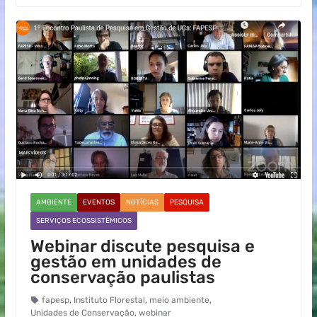
AMBIENTE
EVENTOS
NOTÍCIAS
PESQUISA
SERVIÇOS ECOSSISTÊMICOS
Webinar discute pesquisa e
gestão em unidades de
conservação paulistas
fapesp
,
Instituto Florestal
,
meio ambiente
,
Unidades de Conservação
,
webinar