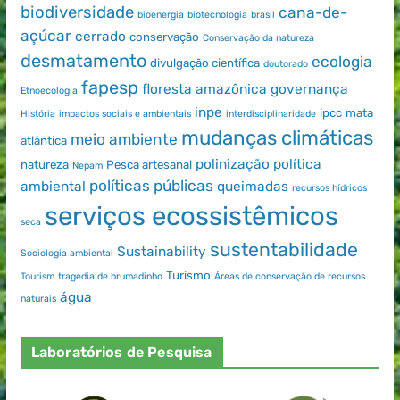
biodiversidade
cana-de-
bioenergia
biotecnologia
brasil
açúcar
cerrado
conservação
Conservação da natureza
desmatamento
ecologia
divulgação científica
doutorado
fapesp
floresta amazônica
governança
Etnoecologia
inpe
ipcc
mata
História
impactos sociais e ambientais
interdisciplinaridade
mudanças climáticas
meio ambiente
atlântica
polinização
política
natureza
Pesca artesanal
Nepam
políticas públicas
ambiental
queimadas
recursos hídricos
serviços ecossistêmicos
seca
sustentabilidade
Sustainability
Sociologia ambiental
Turismo
Tourism
tragedia de brumadinho
Áreas de conservação de recursos
água
naturais
Laboratórios de Pesquisa