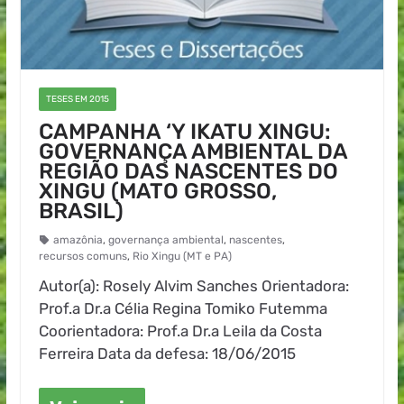
TESES EM 2015
CAMPANHA ‘Y IKATU XINGU:
GOVERNANÇA AMBIENTAL DA
REGIÃO DAS NASCENTES DO
XINGU (MATO GROSSO,
BRASIL)
amazônia
,
governança ambiental
,
nascentes
,
recursos comuns
,
Rio Xingu (MT e PA)
Autor(a): Rosely Alvim Sanches Orientadora:
Prof.a Dr.a Célia Regina Tomiko Futemma
Coorientadora: Prof.a Dr.a Leila da Costa
Ferreira Data da defesa: 18/06/2015