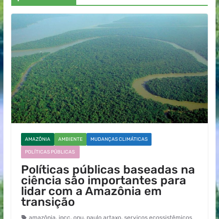
AMAZÔNIA
AMBIENTE
MUDANÇAS CLIMÁTICAS
POLÍTICAS PÚBLICAS
Políticas públicas baseadas na
ciência são importantes para
lidar com a Amazônia em
transição
amazônia
,
ipcc
,
onu
,
paulo artaxo
,
serviços ecossistêmicos