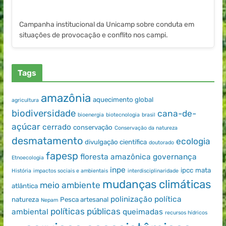
Campanha institucional da Unicamp sobre conduta em
situações de provocação e conflito nos campi.
Tags
amazônia
aquecimento global
agricultura
biodiversidade
cana-de-
bioenergia
biotecnologia
brasil
açúcar
cerrado
conservação
Conservação da natureza
desmatamento
ecologia
divulgação científica
doutorado
fapesp
floresta amazônica
governança
Etnoecologia
inpe
ipcc
mata
História
impactos sociais e ambientais
interdisciplinaridade
mudanças climáticas
meio ambiente
atlântica
polinização
política
natureza
Pesca artesanal
Nepam
políticas públicas
ambiental
queimadas
recursos hídricos