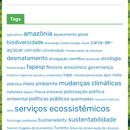
Tags
amazônia
aquecimento global
agricultura
biodiversidade
cana-de-
bioenergia
biotecnologia
brasil
açúcar
cerrado
conservação
Conservação da natureza
desmatamento
ecologia
divulgação científica
doutorado
fapesp
floresta amazônica
governança
Etnoecologia
inpe
ipcc
mata
História
impactos sociais e ambientais
interdisciplinaridade
mudanças climáticas
meio ambiente
atlântica
polinização
política
natureza
Pesca artesanal
Nepam
políticas públicas
ambiental
queimadas
recursos hídricos
serviços ecossistêmicos
seca
sustentabilidade
Sustainability
Sociologia ambiental
Turismo
Tourism
tragedia de brumadinho
Áreas de conservação de recursos