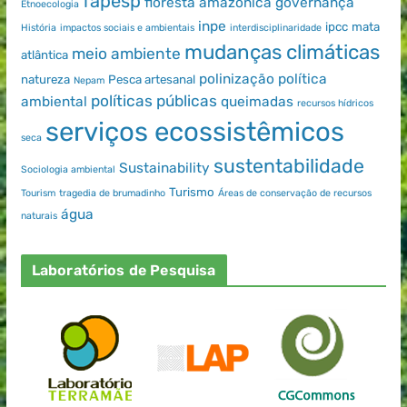
fapesp
floresta amazônica
governança
Etnoecologia
inpe
ipcc
mata
História
impactos sociais e ambientais
interdisciplinaridade
mudanças climáticas
meio ambiente
atlântica
polinização
política
natureza
Pesca artesanal
Nepam
políticas públicas
ambiental
queimadas
recursos hídricos
serviços ecossistêmicos
seca
sustentabilidade
Sustainability
Sociologia ambiental
Turismo
Tourism
tragedia de brumadinho
Áreas de conservação de recursos
água
naturais
Laboratórios de Pesquisa