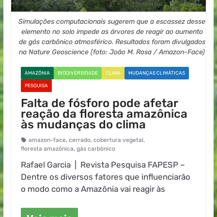
Simulações computacionais sugerem que a escassez desse
elemento no solo impede as árvores de reagir ao aumento
de gás carbônico atmosférico. Resultados foram divulgados
na Nature Geoscience (foto: João M. Rosa / Amazon-Face)
AMAZÔNIA
BIODIVERSIDADE
CLIMA
MUDANÇAS CLIMÁTICAS
PESQUISA
Falta de fósforo pode afetar
reação da floresta amazônica
às mudanças do clima
amazon-face
,
cerrado
,
cobertura vegetal
,
floresta amazônica
,
gás carbônico
Rafael Garcia | Revista Pesquisa FAPESP –
Dentre os diversos fatores que influenciarão
o modo como a Amazônia vai reagir às