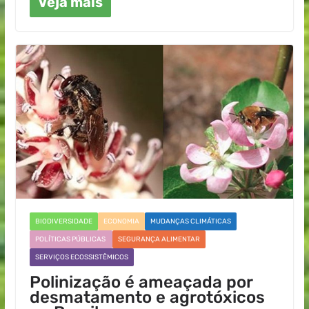
Veja mais
BIODIVERSIDADE
ECONOMIA
MUDANÇAS CLIMÁTICAS
POLÍTICAS PÚBLICAS
SEGURANÇA ALIMENTAR
SERVIÇOS ECOSSISTÊMICOS
Polinização é ameaçada por
desmatamento e agrotóxicos