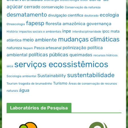
açúcar
cerrado
conservação
Conservação da natureza
desmatamento
ecologia
divulgação científica
doutorado
fapesp
floresta amazônica
governança
Etnoecologia
inpe
ipcc
mata
História
impactos sociais e ambientais
interdisciplinaridade
mudanças climáticas
meio ambiente
atlântica
polinização
política
natureza
Pesca artesanal
Nepam
políticas públicas
ambiental
queimadas
recursos hídricos
serviços ecossistêmicos
seca
sustentabilidade
Sustainability
Sociologia ambiental
Turismo
Tourism
tragedia de brumadinho
Áreas de conservação de recursos
água
naturais
Laboratórios de Pesquisa