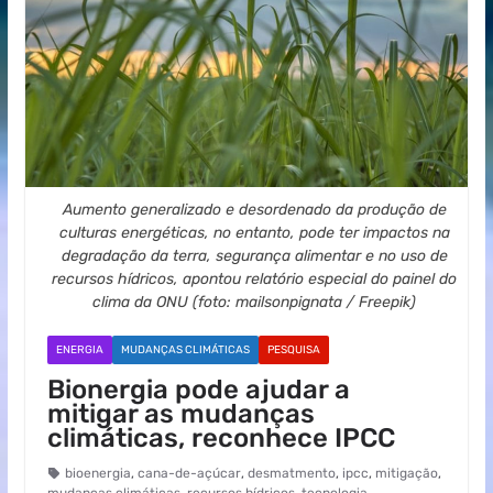
Aumento generalizado e desordenado da produção de
culturas energéticas, no entanto, pode ter impactos na
degradação da terra, segurança alimentar e no uso de
recursos hídricos, apontou relatório especial do painel do
clima da ONU (foto: mailsonpignata / Freepik)
ENERGIA
MUDANÇAS CLIMÁTICAS
PESQUISA
Bionergia pode ajudar a
mitigar as mudanças
climáticas, reconhece IPCC
bioenergia
,
cana-de-açúcar
,
desmatmento
,
ipcc
,
mitigação
,
mudanças climáticas
,
recursos hídricos
,
tecnologia
,