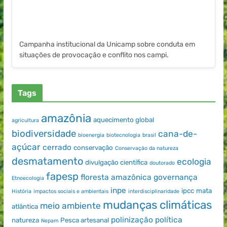
Campanha institucional da Unicamp sobre conduta em
situações de provocação e conflito nos campi.
Tags
amazônia
aquecimento global
agricultura
biodiversidade
cana-de-
bioenergia
biotecnologia
brasil
açúcar
cerrado
conservação
Conservação da natureza
desmatamento
ecologia
divulgação científica
doutorado
fapesp
floresta amazônica
governança
Etnoecologia
inpe
ipcc
mata
História
impactos sociais e ambientais
interdisciplinaridade
mudanças climáticas
meio ambiente
atlântica
polinização
política
natureza
Pesca artesanal
Nepam