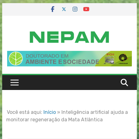
Skip
to
content
Você está aqui:
Início
»
Inteligência artificial ajuda a
monitorar regeneração da Mata Atlântica