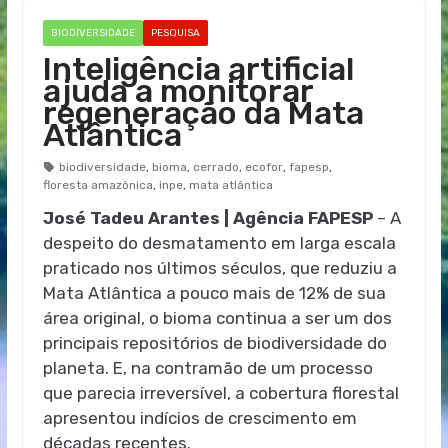
BIODIVERSIDADE
PESQUISA
Inteligência artificial
ajuda a monitorar
regeneração da Mata
Atlântica
biodiversidade
,
bioma
,
cerrado
,
ecofor
,
fapesp
,
floresta amazônica
,
inpe
,
mata atlântica
José Tadeu Arantes | Agência FAPESP
– A
despeito do desmatamento em larga escala
praticado nos últimos séculos, que reduziu a
Mata Atlântica a pouco mais de 12% de sua
área original, o bioma continua a ser um dos
principais repositórios de biodiversidade do
planeta. E, na contramão de um processo
que parecia irreversível, a cobertura florestal
apresentou indícios de crescimento em
décadas recentes.