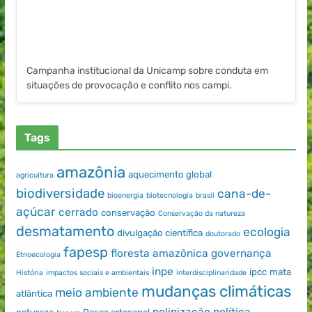
Campanha institucional da Unicamp sobre conduta em
situações de provocação e conflito nos campi.
Tags
amazônia
aquecimento global
agricultura
biodiversidade
cana-de-
bioenergia
biotecnologia
brasil
açúcar
cerrado
conservação
Conservação da natureza
desmatamento
ecologia
divulgação científica
doutorado
fapesp
floresta amazônica
governança
Etnoecologia
inpe
ipcc
mata
História
impactos sociais e ambientais
interdisciplinaridade
mudanças climáticas
meio ambiente
atlântica
polinização
política