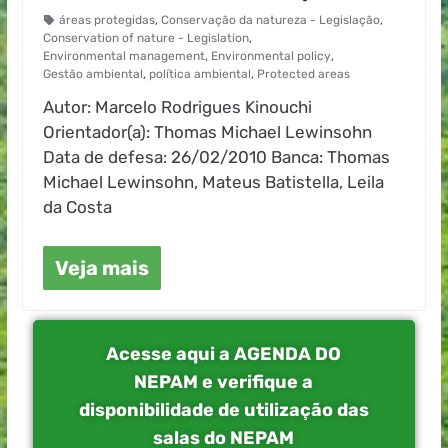
áreas protegidas
,
Conservação da natureza - Legislação
,
Conservation of nature - Legislation
,
Environmental management
,
Environmental policy
,
Gestão ambiental
,
política ambiental
,
Protected areas
Autor: Marcelo Rodrigues Kinouchi
Orientador(a): Thomas Michael Lewinsohn
Data de defesa: 26/02/2010 Banca: Thomas
Michael Lewinsohn, Mateus Batistella, Leila
da Costa
Veja mais
Acesse aqui a AGENDA DO
NEPAM e verifique a
disponibilidade de utilização das
salas do NEPAM