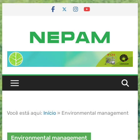
Você está aqui:
Início
»
Environmental management
Environmental management