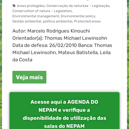
áreas protegidas
,
Conservação da natureza - Legislação
,
Conservation of nature - Legislation
,
Environmental management
,
Environmental policy
,
Gestão ambiental
,
política ambiental
,
Protected areas
Autor: Marcelo Rodrigues Kinouchi
Orientador(a): Thomas Michael Lewinsohn
Data de defesa: 26/02/2010 Banca: Thomas
Michael Lewinsohn, Mateus Batistella, Leila
da Costa
Veja mais
Acesse aqui a AGENDA DO
NEPAM e verifique a
disponibilidade de utilização das
salas do NEPAM