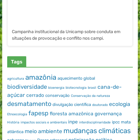
Campanha institucional da Unicamp sobre conduta em
situações de provocação e conflito nos campi.
Tags
amazônia
aquecimento global
agricultura
biodiversidade
cana-de-
bioenergia
biotecnologia
brasil
açúcar
cerrado
conservação
Conservação da natureza
desmatamento
ecologia
divulgação científica
doutorado
fapesp
floresta amazônica
governança
Etnoecologia
inpe
ipcc
mata
História
impactos sociais e ambientais
interdisciplinaridade
mudanças climáticas
meio ambiente
atlântica
polinização
política