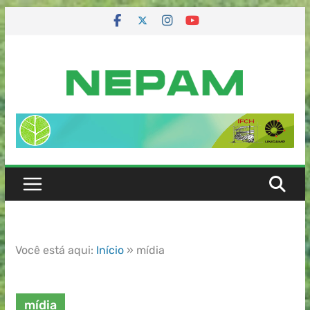
Você está aqui:
Início
»
mídia
mídia