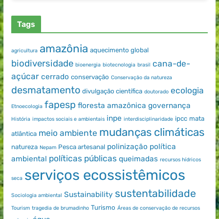
Tags
amazônia
aquecimento global
agricultura
biodiversidade
cana-de-
bioenergia
biotecnologia
brasil
açúcar
cerrado
conservação
Conservação da natureza
desmatamento
ecologia
divulgação científica
doutorado
fapesp
floresta amazônica
governança
Etnoecologia
inpe
ipcc
mata
História
impactos sociais e ambientais
interdisciplinaridade
mudanças climáticas
meio ambiente
atlântica
polinização
política
natureza
Pesca artesanal
Nepam
políticas públicas
ambiental
queimadas
recursos hídricos
serviços ecossistêmicos
seca
sustentabilidade
Sustainability
Sociologia ambiental
Turismo
Tourism
tragedia de brumadinho
Áreas de conservação de recursos