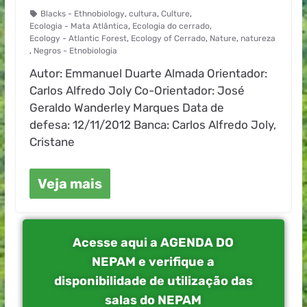
Blacks - Ethnobiology
,
cultura
,
Culture
,
Ecologia - Mata Atlântica
,
Ecologia do cerrado
,
Ecology - Atlantic Forest
,
Ecology of Cerrado
,
Nature
,
natureza
,
Negros - Etnobiologia
Autor: Emmanuel Duarte Almada Orientador:
Carlos Alfredo Joly Co-Orientador: José
Geraldo Wanderley Marques Data de
defesa: 12/11/2012 Banca: Carlos Alfredo Joly,
Cristane
Veja mais
Acesse aqui a AGENDA DO
NEPAM e verifique a
disponibilidade de utilização das
salas do NEPAM