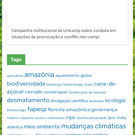
Campanha institucional da Unicamp sobre conduta em
situações de provocação e conflito nos campi.
Tags
amazônia
aquecimento global
agricultura
biodiversidade
cana-de-
bioenergia
biotecnologia
brasil
açúcar
cerrado
conservação
Conservação da natureza
desmatamento
ecologia
divulgação científica
doutorado
fapesp
floresta amazônica
governança
Etnoecologia
inpe
ipcc
mata
História
impactos sociais e ambientais
interdisciplinaridade
mudanças climáticas
meio ambiente
atlântica
polinização
política