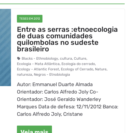
TESES EM 2012
Entre as serras :etnoecologia
de duas comunidades
quilombolas no sudeste
brasileiro
Blacks - Ethnobiology
,
cultura
,
Culture
,
Ecologia - Mata Atlântica
,
Ecologia do cerrado
,
Ecology - Atlantic Forest
,
Ecology of Cerrado
,
Nature
,
natureza
,
Negros - Etnobiologia
Autor: Emmanuel Duarte Almada
Orientador: Carlos Alfredo Joly Co-
Orientador: José Geraldo Wanderley
Marques Data de defesa: 12/11/2012 Banca:
Carlos Alfredo Joly, Cristane
Veja mais