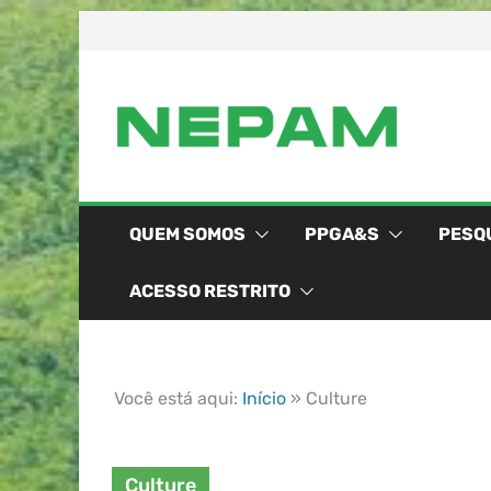
QUEM SOMOS
PPGA&S
PESQ
ACESSO RESTRITO
Você está aqui:
Início
»
Culture
Culture