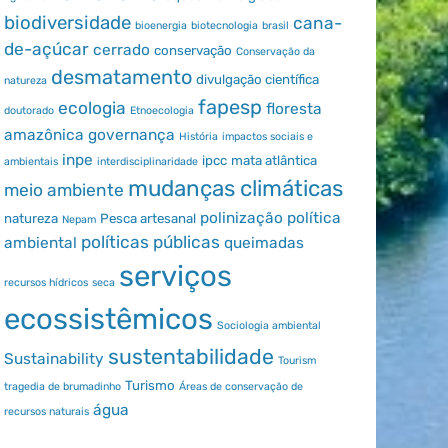
biodiversidade
cana-
bioenergia
biotecnologia
brasil
de-açúcar
cerrado
conservação
Conservação da
desmatamento
divulgação científica
natureza
fapesp
ecologia
floresta
doutorado
Etnoecologia
amazônica
governança
História
impactos sociais e
inpe
ipcc
mata atlântica
ambientais
interdisciplinaridade
mudanças climáticas
meio ambiente
polinização
política
natureza
Pesca artesanal
Nepam
políticas públicas
ambiental
queimadas
serviços
recursos hídricos
seca
ecossistêmicos
Sociologia ambiental
sustentabilidade
Sustainability
Tourism
Turismo
tragedia de brumadinho
Áreas de conservação de
água
recursos naturais