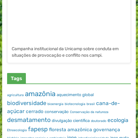
Campanha institucional da Unicamp sobre conduta em
situações de provocação e conflito nos campi.
Tags
amazônia
aquecimento global
agricultura
biodiversidade
cana-de-
bioenergia
biotecnologia
brasil
açúcar
cerrado
conservação
Conservação da natureza
desmatamento
ecologia
divulgação científica
doutorado
fapesp
floresta amazônica
governança
Etnoecologia
inpe
ipcc
mata