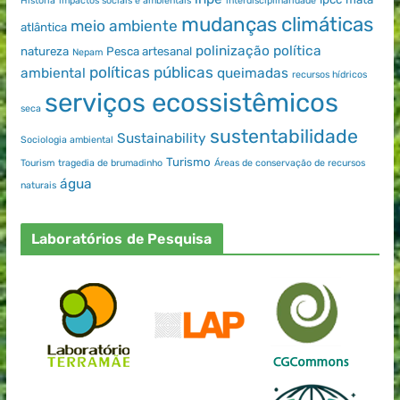
História
impactos sociais e ambientais
interdisciplinaridade
mudanças climáticas
meio ambiente
atlântica
polinização
política
natureza
Pesca artesanal
Nepam
políticas públicas
ambiental
queimadas
recursos hídricos
serviços ecossistêmicos
seca
sustentabilidade
Sustainability
Sociologia ambiental
Turismo
Tourism
tragedia de brumadinho
Áreas de conservação de recursos
água
naturais
Laboratórios de Pesquisa