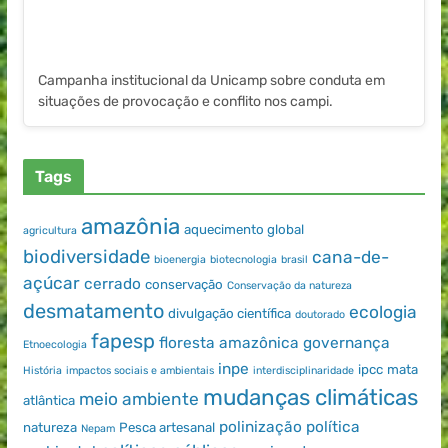
Campanha institucional da Unicamp sobre conduta em
situações de provocação e conflito nos campi.
Tags
amazônia
aquecimento global
agricultura
biodiversidade
cana-de-
bioenergia
biotecnologia
brasil
açúcar
cerrado
conservação
Conservação da natureza
desmatamento
ecologia
divulgação científica
doutorado
fapesp
floresta amazônica
governança
Etnoecologia
inpe
ipcc
mata
História
impactos sociais e ambientais
interdisciplinaridade
mudanças climáticas
meio ambiente
atlântica
polinização
política
natureza
Pesca artesanal
Nepam