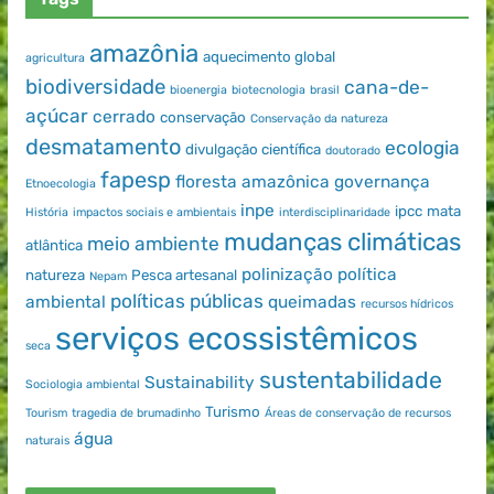
amazônia
aquecimento global
agricultura
biodiversidade
cana-de-
bioenergia
biotecnologia
brasil
açúcar
cerrado
conservação
Conservação da natureza
desmatamento
ecologia
divulgação científica
doutorado
fapesp
floresta amazônica
governança
Etnoecologia
inpe
ipcc
mata
História
impactos sociais e ambientais
interdisciplinaridade
mudanças climáticas
meio ambiente
atlântica
polinização
política
natureza
Pesca artesanal
Nepam
políticas públicas
ambiental
queimadas
recursos hídricos
serviços ecossistêmicos
seca
sustentabilidade
Sustainability
Sociologia ambiental
Turismo
Tourism
tragedia de brumadinho
Áreas de conservação de recursos
água
naturais