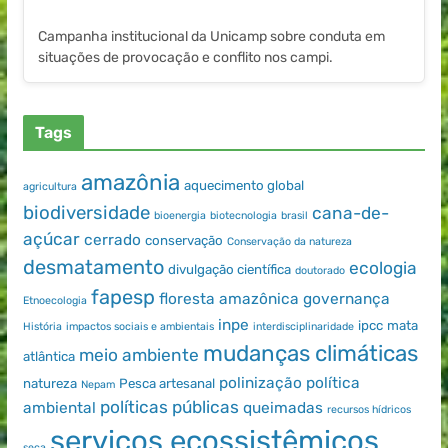
Campanha institucional da Unicamp sobre conduta em
situações de provocação e conflito nos campi.
Tags
amazônia
aquecimento global
agricultura
biodiversidade
cana-de-
bioenergia
biotecnologia
brasil
açúcar
cerrado
conservação
Conservação da natureza
desmatamento
ecologia
divulgação científica
doutorado
fapesp
floresta amazônica
governança
Etnoecologia
inpe
ipcc
mata
História
impactos sociais e ambientais
interdisciplinaridade
mudanças climáticas
meio ambiente
atlântica
polinização
política
natureza
Pesca artesanal
Nepam
políticas públicas
ambiental
queimadas
recursos hídricos
serviços ecossistêmicos
seca