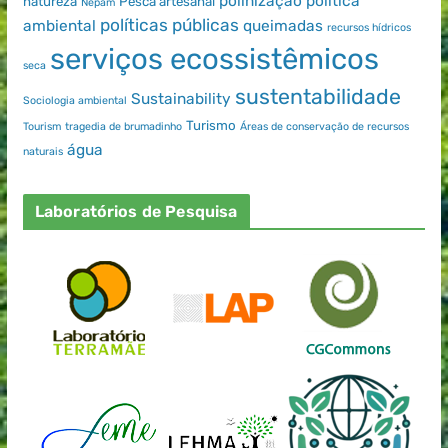
polinização
política
natureza
Pesca artesanal
Nepam
políticas públicas
ambiental
queimadas
recursos hídricos
serviços ecossistêmicos
seca
sustentabilidade
Sustainability
Sociologia ambiental
Turismo
Tourism
tragedia de brumadinho
Áreas de conservação de recursos
água
naturais
Laboratórios de Pesquisa