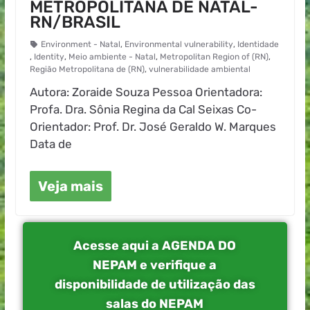
METROPOLITANA DE NATAL-
RN/BRASIL
Environment - Natal
,
Environmental vulnerability
,
Identidade
,
Identity
,
Meio ambiente - Natal
,
Metropolitan Region of (RN)
,
Região Metropolitana de (RN)
,
vulnerabilidade ambiental
Autora: Zoraide Souza Pessoa Orientadora:
Profa. Dra. Sônia Regina da Cal Seixas Co-
Orientador: Prof. Dr. José Geraldo W. Marques
Data de
Veja mais
Acesse aqui a AGENDA DO
NEPAM e verifique a
disponibilidade de utilização das
salas do NEPAM