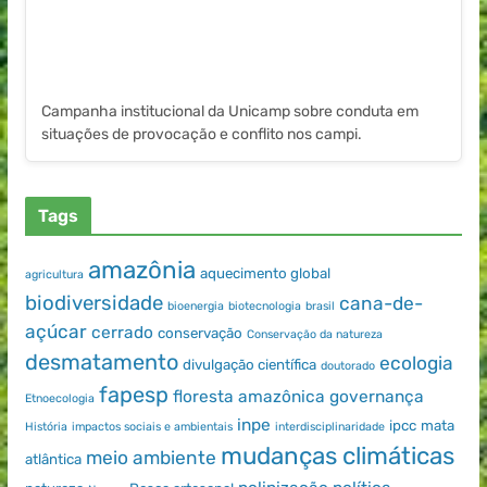
Campanha institucional da Unicamp sobre conduta em
situações de provocação e conflito nos campi.
Tags
amazônia
aquecimento global
agricultura
biodiversidade
cana-de-
bioenergia
biotecnologia
brasil
açúcar
cerrado
conservação
Conservação da natureza
desmatamento
ecologia
divulgação científica
doutorado
fapesp
floresta amazônica
governança
Etnoecologia
inpe
ipcc
mata
História
impactos sociais e ambientais
interdisciplinaridade
mudanças climáticas
meio ambiente
atlântica