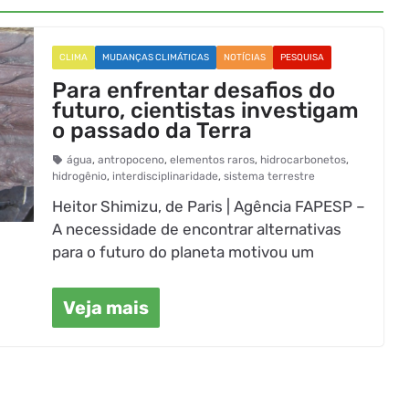
CLIMA
MUDANÇAS CLIMÁTICAS
NOTÍCIAS
PESQUISA
Para enfrentar desafios do
futuro, cientistas investigam
o passado da Terra
água
,
antropoceno
,
elementos raros
,
hidrocarbonetos
,
hidrogênio
,
interdisciplinaridade
,
sistema terrestre
Heitor Shimizu, de Paris | Agência FAPESP –
A necessidade de encontrar alternativas
para o futuro do planeta motivou um
Veja mais