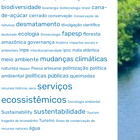
biodiversidade
cana-
bioenergia
biotecnologia
brasil
de-açúcar
cerrado
conservação
Conservação da
desmatamento
divulgação científica
natureza
fapesp
ecologia
floresta
doutorado
Etnoecologia
amazônica
governança
História
impactos sociais e
inpe
ipcc
mata atlântica
ambientais
interdisciplinaridade
mudanças climáticas
meio ambiente
polinização
política
natureza
Pesca artesanal
Nepam
políticas públicas
ambiental
queimadas
serviços
recursos hídricos
seca
ecossistêmicos
Sociologia ambiental
sustentabilidade
Sustainability
Tourism
Turismo
tragedia de brumadinho
Áreas de conservação de
água
recursos naturais