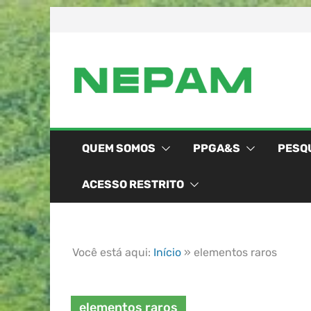
QUEM SOMOS
PPGA&S
PESQ
ACESSO RESTRITO
Você está aqui:
Início
»
elementos raros
elementos raros