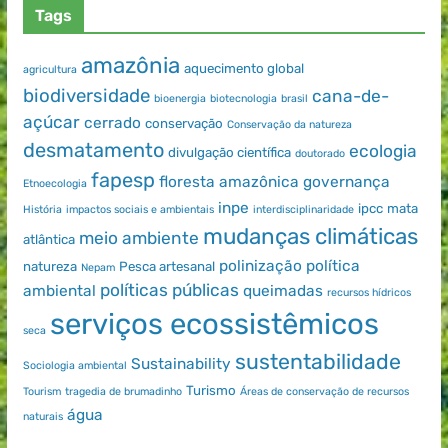
Tags
amazônia
aquecimento global
agricultura
biodiversidade
cana-de-
bioenergia
biotecnologia
brasil
açúcar
cerrado
conservação
Conservação da natureza
desmatamento
ecologia
divulgação científica
doutorado
fapesp
floresta amazônica
governança
Etnoecologia
inpe
ipcc
mata
História
impactos sociais e ambientais
interdisciplinaridade
mudanças climáticas
meio ambiente
atlântica
polinização
política
natureza
Pesca artesanal
Nepam
políticas públicas
ambiental
queimadas
recursos hídricos
serviços ecossistêmicos
seca
sustentabilidade
Sustainability
Sociologia ambiental
Turismo
Tourism
tragedia de brumadinho
Áreas de conservação de recursos
água
naturais