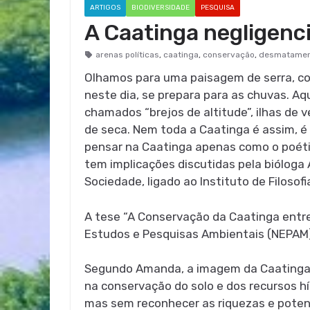
ARTIGOS
BIODIVERSIDADE
PESQUISA
A Caatinga negligenc
arenas políticas
,
caatinga
,
conservação
,
desmatame
Olhamos para uma paisagem de serra, cobe
neste dia, se prepara para as chuvas. Aq
chamados “brejos de altitude”, ilhas de
de seca. Nem toda a Caatinga é assim, 
pensar na Caatinga apenas como o poético
tem implicações discutidas pela biólog
Sociedade, ligado ao Instituto de Filosof
A tese “A Conservação da Caatinga entre 
Estudos e Pesquisas Ambientais (NEPAM)
Segundo Amanda, a imagem da Caatinga c
na conservação do solo e dos recursos híd
mas sem reconhecer as riquezas e potenc