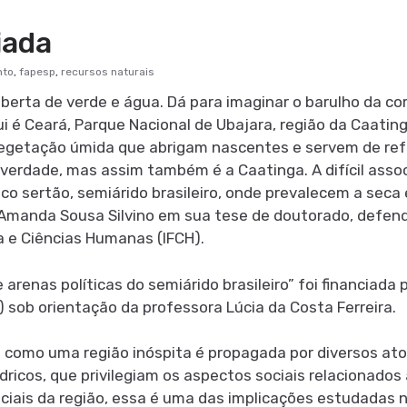
iada
nto
,
fapesp
,
recursos naturais
rta de verde e água. Dá para imaginar o barulho da corr
ui é Ceará, Parque Nacional de Ubajara, região da Caating
 vegetação úmida que abrigam nascentes e servem de refú
é verdade, mas assim também é a Caatinga. A difícil as
 sertão, semiárido brasileiro, onde prevalecem a seca e
a Amanda Sousa Silvino em sua tese de doutorado, defen
ia e Ciências Humanas (IFCH).
arenas políticas do semiárido brasileiro” foi financiada
 sob orientação da professora Lúcia da Costa Ferreira.
omo uma região inóspita é propagada por diversos atore
ricos, que privilegiam os aspectos sociais relacionados 
iais da região, essa é uma das implicações estudadas n