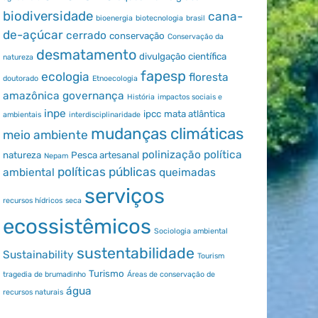
biodiversidade
cana-
bioenergia
biotecnologia
brasil
de-açúcar
cerrado
conservação
Conservação da
desmatamento
divulgação científica
natureza
fapesp
ecologia
floresta
doutorado
Etnoecologia
amazônica
governança
História
impactos sociais e
inpe
ipcc
mata atlântica
ambientais
interdisciplinaridade
mudanças climáticas
meio ambiente
polinização
política
natureza
Pesca artesanal
Nepam
políticas públicas
ambiental
queimadas
serviços
recursos hídricos
seca
ecossistêmicos
Sociologia ambiental
sustentabilidade
Sustainability
Tourism
Turismo
tragedia de brumadinho
Áreas de conservação de
água
recursos naturais