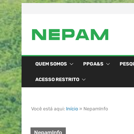
QUEM SOMOS
PPGA&S
PESQ
ACESSO RESTRITO
Você está aqui:
Início
»
NepamInfo
NepamInfo