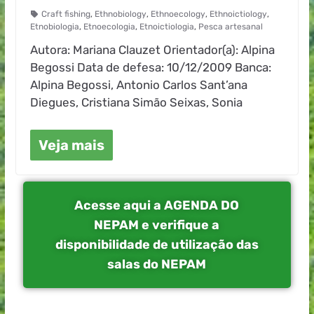
Craft fishing
,
Ethnobiology
,
Ethnoecology
,
Ethnoictiology
,
Etnobiologia
,
Etnoecologia
,
Etnoictiologia
,
Pesca artesanal
Autora: Mariana Clauzet Orientador(a): Alpina
Begossi Data de defesa: 10/12/2009 Banca:
Alpina Begossi, Antonio Carlos Sant’ana
Diegues, Cristiana Simão Seixas, Sonia
Veja mais
Acesse aqui a AGENDA DO
NEPAM e verifique a
disponibilidade de utilização das
salas do NEPAM