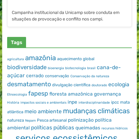
Campanha institucional da Unicamp sobre conduta em
situações de provocação e conflito nos campi.
Tags
amazônia
aquecimento global
agricultura
biodiversidade
cana-de-
bioenergia
biotecnologia
brasil
açúcar
cerrado
conservação
Conservação da natureza
desmatamento
ecologia
divulgação científica
doutorado
fapesp
floresta amazônica
governança
Etnoecologia
inpe
ipcc
mata
História
impactos sociais e ambientais
interdisciplinaridade
mudanças climáticas
meio ambiente
atlântica
polinização
política
natureza
Pesca artesanal
Nepam
políticas públicas
ambiental
queimadas
recursos hídricos
serviços ecossistêmicos