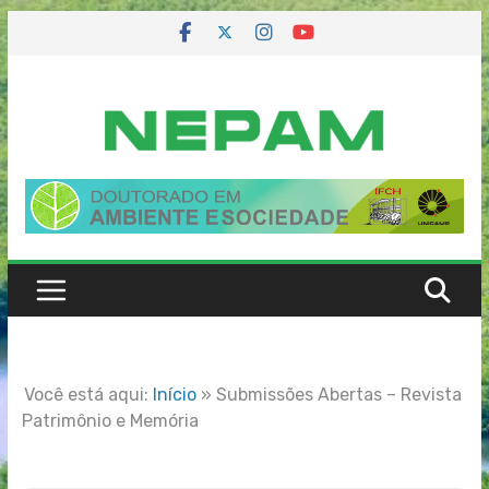
Skip
to
content
Você está aqui:
Início
»
Submissões Abertas – Revista
Patrimônio e Memória