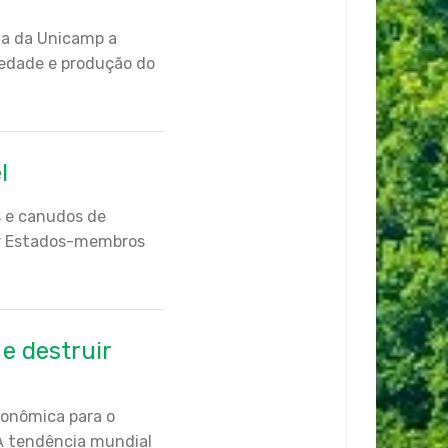
gia da Unicamp a
ciedade e produção do
l
s e canudos de
por Estados-membros
e destruir
econômica para o
. A tendência mundial