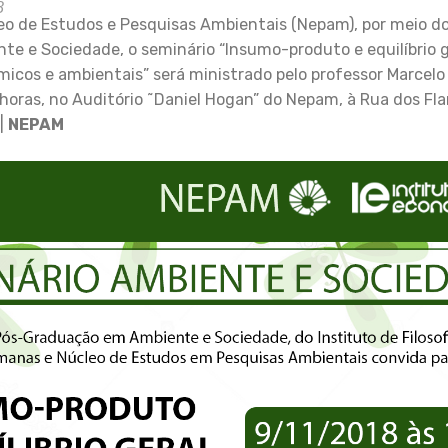
8
eo de Estudos e Pesquisas Ambientais (Nepam), por meio d
e e Sociedade, o seminário “Insumo-produto e equilíbrio ge
icos e ambientais” será ministrado pelo professor Marcelo 
 horas, no Auditório ˜Daniel Hogan” do Nepam, à Rua dos Fl
|
NEPAM