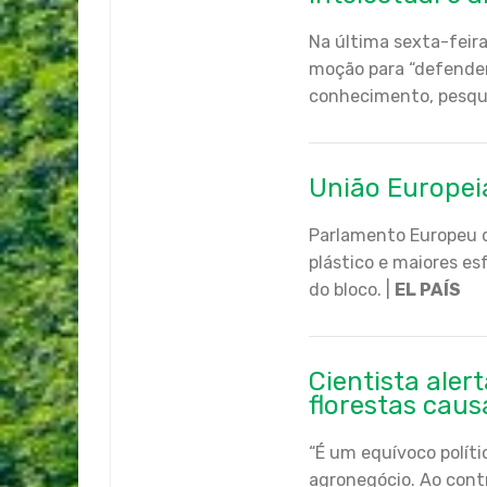
Na última sexta-feira
moção para “defender 
conhecimento, pesqui
União Europeia
Parlamento Europeu d
plástico e maiores e
do bloco. |
EL PAÍS
Cientista aler
florestas caus
“É um equívoco políti
agronegócio. Ao contr