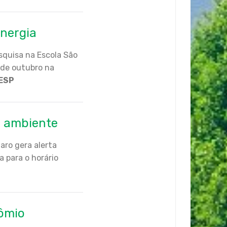
energia
squisa na Escola São
 de outubro na
ESP
o ambiente
aro gera alerta
 para o horário
mômio