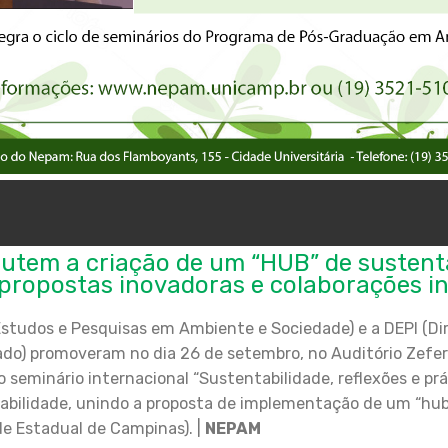
cutem a criação de um “HUB” de sustent
ropostas inovadoras e colaborações in
studos e Pesquisas em Ambiente e Sociedade) e a DEPI (Dir
do) promoveram no dia 26 de setembro, no Auditório Zeferi
seminário internacional “Sustentabilidade, reflexões e prá
abilidade, unindo a proposta de implementação de um “hub
e Estadual de Campinas). |
NEPAM