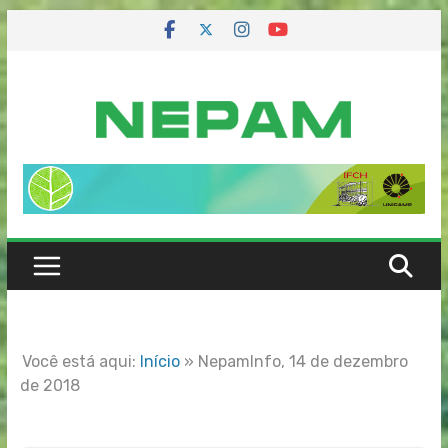
Skip
to
content
Você está aqui:
Início
»
NepamInfo, 14 de dezembro
de 2018