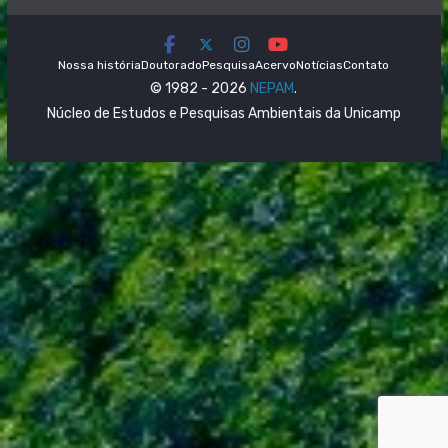
Nossa história
Doutorado
Pesquisa
Acervo
Notícias
Contato
© 1982 - 2026
NEPAM
.
Núcleo de Estudos e Pesquisas Ambientais da Unicamp