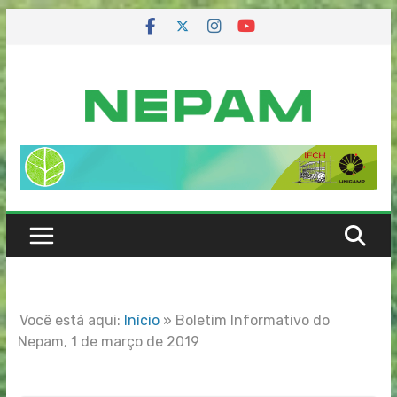
Skip
to
content
Você está aqui:
Início
»
Boletim Informativo do
Nepam, 1 de março de 2019