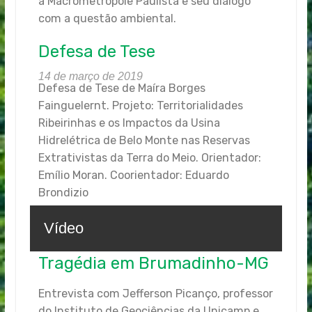
a Macrometrópole Paulista e seu diálogo
com a questão ambiental.
Defesa de Tese
14 de março de 2019
Defesa de Tese de Maíra Borges
Fainguelernt. Projeto: Territorialidades
Ribeirinhas e os Impactos da Usina
Hidrelétrica de Belo Monte nas Reservas
Extrativistas da Terra do Meio. Orientador:
Emílio Moran. Coorientador: Eduardo
Brondizio
Vídeo
Tragédia em Brumadinho-MG
Entrevista com Jefferson Picanço, professor
do Instituto de Geociências da Unicamp e