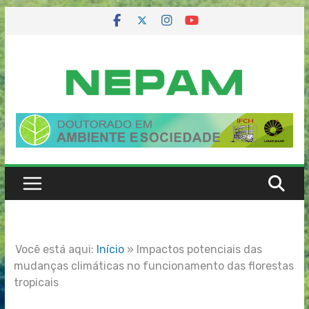
Skip
to
content
Você está aqui:
Início
»
Impactos potenciais das
mudanças climáticas no funcionamento das florestas
tropicais