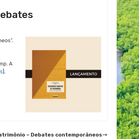
debates
neos”.
amp. A
is
].
patrimônio – Debates contemporâneos