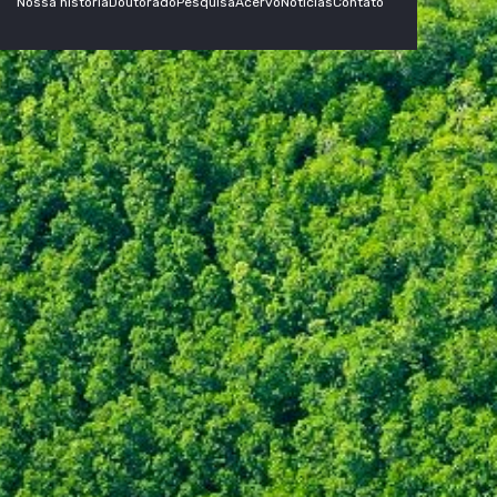
Nossa história
Doutorado
Pesquisa
Acervo
Notícias
Contato