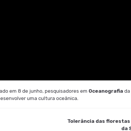
ado em 8 de junho, pesquisadores em
Oceanografia
d
desenvolver uma cultura oceânica.
Tolerância das floresta
da 