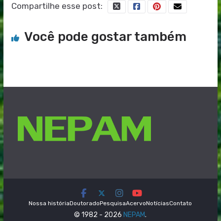
Compartilhe esse post:
Você pode gostar também
Nossa história
Doutorado
Pesquisa
Acervo
Notícias
Contato
© 1982 - 2026
NEPAM
.