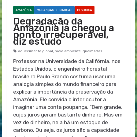
AMAZÔNIA
MUDANÇAS CLIMÁTICAS
PESQUISA
Degradação da
Amazônia já chegou a
ponto irrecuperável,
diz estudo
aquecimento global
,
meio ambiente
,
queimadas
Professor na Universidade da Califórnia, nos
Estados Unidos, o engenheiro florestal
brasileiro Paulo Brando costuma usar uma
analogia simples do mundo financeiro para
explicar a importância da preservação da
Amazônia. Ele convida o interlocutor a
imaginar uma conta poupança. “Bem grande,
cujos juros geram bastante dinheiro. Mas em
vez de dinheiro, nela há um estoque de
carbono. Ou seja, os juros são a capacidade