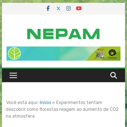
Skip
to
content
Você está aqui:
Início
»
Experimentos tentam
descobrir como florestas reagem ao aumento de CO2
na atmosfera