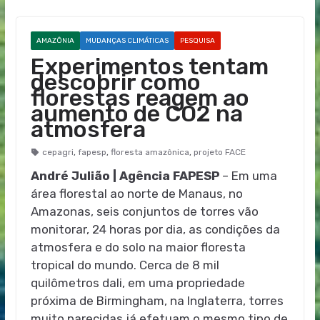
AMAZÔNIA
MUDANÇAS CLIMÁTICAS
PESQUISA
Experimentos tentam
descobrir como
florestas reagem ao
aumento de CO2 na
atmosfera
cepagri
,
fapesp
,
floresta amazônica
,
projeto FACE
André Julião | Agência FAPESP
– Em uma
área florestal ao norte de Manaus, no
Amazonas, seis conjuntos de torres vão
monitorar, 24 horas por dia, as condições da
atmosfera e do solo na maior floresta
tropical do mundo. Cerca de 8 mil
quilômetros dali, em uma propriedade
próxima de Birmingham, na Inglaterra, torres
muito parecidas já efetuam o mesmo tipo de