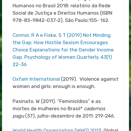
Humanos no Brasil 2018: relatório da Rede
Social de Justiça e Direitos Humanos (ISBN
978-85-9842-037-2), São Paulo:155- 162.
Connor, R A e Fiske, S T (2019) Not Minding
the Gap: How Hostile Sexism Encourages
Choice Explanations for the Gender Income
Gap. Psychology of Women Quarterly, 43(1)
22-36
Oxfam International
(2019)
. Violence against
women and girls: enough is enough.
Pasinato, W (2011). “Feminicídios” e as
mortes de mulheres no Brasil*
cadernos
pagu
(37), julho-dezembro de 2011: 219-246.
World Health Organization (WHO) 2013.
Global