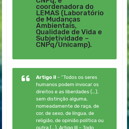
CNPq, e
coordenadora do
LEMAS (Laboratório
de Mudanças
Ambientais,
Qualidade de Vida e
Subjetividade –
CNPq/Unicamp).
Artigo II
–
“Todos os seres
humanos podem invocar os
direitos e as liberdades (…),
sem distinção alguma,
nomeadamente de raça, de
cor, de sexo, de língua, de
religião, de opinião política ou
outra (…). Artigo III – Todo