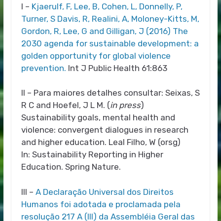
I –
Kjaerulf, F, Lee, B, Cohen, L, Donnelly, P,
Turner, S Davis, R, Realini, A, Moloney-Kitts, M,
Gordon, R, Lee, G and Gilligan, J (2016) The
2030 agenda for sustainable development: a
golden opportunity for global violence
prevention.
Int J Public Health 61:863
II – Para maiores detalhes consultar: Seixas, S
R C and Hoefel, J L M. (
in press
)
Sustainability goals, mental health and
violence: convergent dialogues in research
and higher education.
Leal Filho, W (orsg)
In: Sustainability Reporting in Higher
Education.
Spring Nature.
III –
A Declaração Universal dos Direitos
Humanos foi adotada e proclamada pela
resolução 217 A (III) da Assembléia Geral das