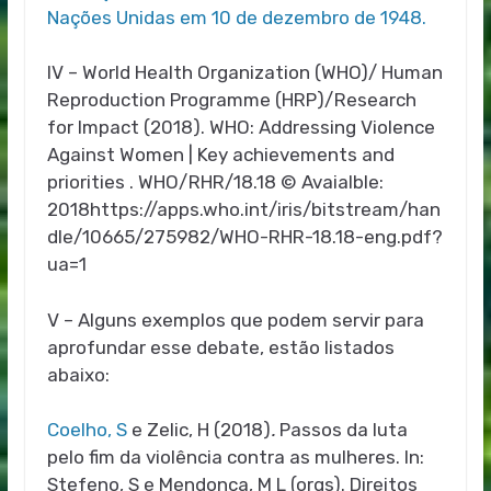
Nações Unidas em 10 de dezembro de 1948.
IV – World Health Organization (WHO)/ Human
Reproduction Programme (HRP)/Research
for Impact (2018). WHO: Addressing Violence
Against Women | Key achievements and
priorities . WHO/RHR/18.18 © Avaialble:
2018https://apps.who.int/iris/bitstream/han
dle/10665/275982/WHO-RHR-18.18-eng.pdf?
ua=1
V – Alguns exemplos que podem servir para
aprofundar esse debate, estão listados
abaixo:
Coelho, S
e Zelic, H (2018)
.
Passos da luta
pelo fim da violência contra as mulheres. In:
Stefeno, S e Mendonça, M L (orgs). Direitos