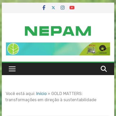
Skip
to
content
Você está aqui:
Início
»
GOLD MATTERS:
transformações em direção à sustentabilidade