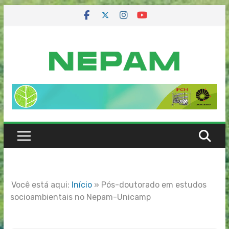
Skip
to
content
Você está aqui:
Início
»
Pós-doutorado em estudos
socioambientais no Nepam-Unicamp