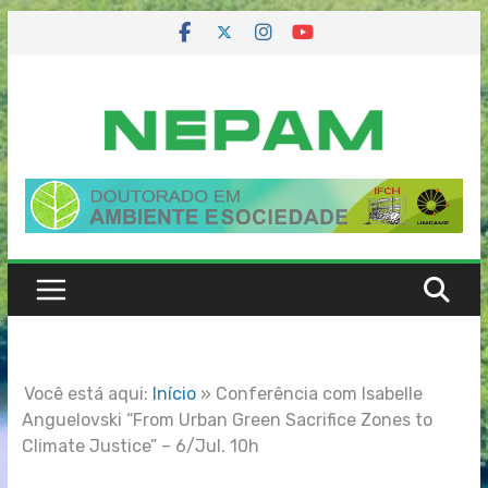
Skip
to
content
Você está aqui:
Início
»
Conferência com Isabelle
Anguelovski “From Urban Green Sacrifice Zones to
Climate Justice” – 6/Jul. 10h