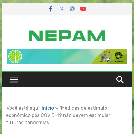
Skip
to
content
Você está aqui:
Início
»
“Medidas de estímulo
econômico pós COVID-19 não devem estimular
futuras pandemias”