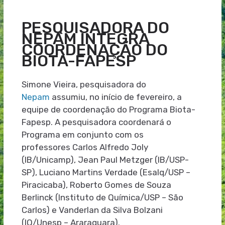
PESQUISADORA DO
NEPAM INTEGRA
COORDENAÇÃO DO
BIOTA-FAPESP
Simone Vieira, pesquisadora do
Nepam
assumiu, no início de fevereiro, a
equipe de coordenação do Programa Biota-
Fapesp. A pesquisadora coordenará o
Programa em conjunto com os
professores Carlos Alfredo Joly
(IB/Unicamp), Jean Paul Metzger (IB/USP-
SP), Luciano Martins Verdade (Esalq/USP –
Piracicaba), Roberto Gomes de Souza
Berlinck (Instituto de Química/USP – São
Carlos) e Vanderlan da Silva Bolzani
(IQ/Unesp – Araraquara).