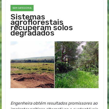
SEM CATEGORIA
Sistemas
agroflorestais
recuperam solos
degradados
Engenheira obtém resultados promissores ao